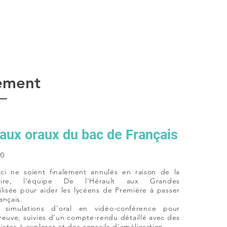
ement
aux oraux du bac de Français
20
ci ne soient finalement annulés en raison de la
itaire, l'équipe De l'Hérault aux Grandes
ilisée pour aider les lycéens de Première à passer
ançais.
e simulations d’oral en vidéo-conférence pour
preuve, suivies d’un compte-rendu détaillé avec des
stes à explorer et des conseils d'amélioration.