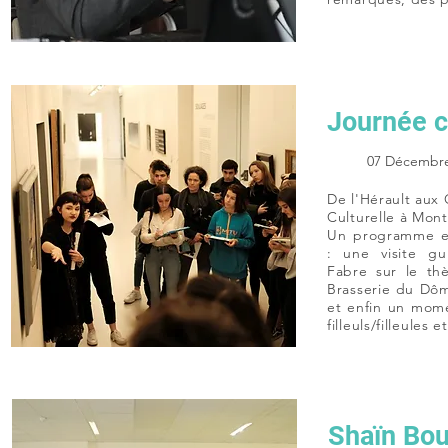
Journée c
07 Décembre
De l'Hérault aux
Culturelle à Mont
Un programme en
: une visite g
Fabre sur le thè
Brasserie du Dôm
et enfin un mome
filleuls/filleules 
Shaïn Bou