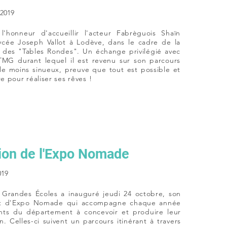
2019
'honneur d'accueillir l'acteur Fabrèguois Shaïn
cée Joseph Vallot à Lodève, dans le cadre de la
 des "Tables Rondes". Un échange privilégié avec
TMG durant lequel il est revenu sur son parcours
le moins sinueux, preuve que tout est possible et
re pour réaliser ses rêves !
ion de l'Expo Nomade
019
 Grandes Écoles a inauguré jeudi 24 octobre, son
t d'Expo Nomade qui accompagne chaque année
ents du département à concevoir et produire leur
. Celles-ci suivent un parcours itinérant à travers