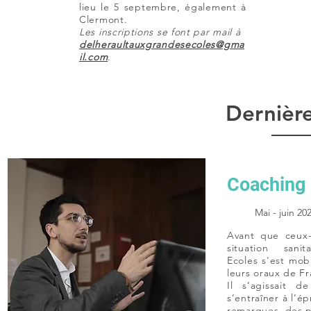
lieu le 5 septembre, également à
Clermont
.
Les inscriptions se font par mail à
delheraultauxgrandesecoles@gma
il.com
.
Dernièr
Coaching 
Mai - juin 20
Avant que ceux-
situation san
Ecoles s'est mob
leurs oraux de Fr
Il s’agissait d
s’entraîner à l’é
remarques, des pi