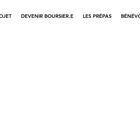
OJET
DEVENIR BOURSIER.E
LES PRÉPAS
BÉNÉV
'actualité de l'associat