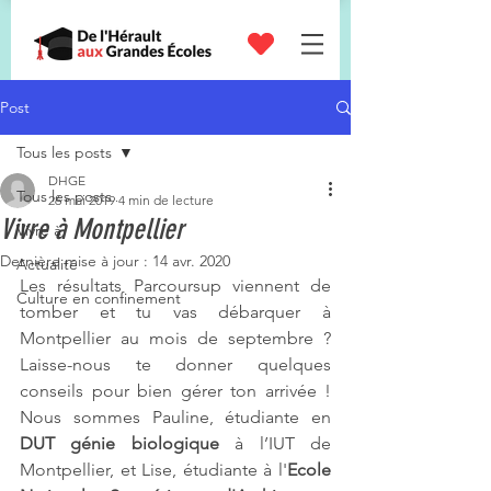
STAGES
SCIENTIFIQUES
Post
Tous les posts
DHGE
Tous les posts
26 mai 2019
4 min de lecture
Vivre à Montpellier
Vivre à
Dernière mise à jour :
14 avr. 2020
Actualité
Les résultats Parcoursup viennent de 
Culture en confinement
tomber et tu vas débarquer à 
Montpellier au mois de septembre ? 
Laisse-nous te donner quelques 
conseils pour bien gérer ton arrivée ! 
Nous sommes Pauline, étudiante en 
DUT génie biologique
 à l’IUT de 
Montpellier, et Lise, étudiante à l'
Ecole 