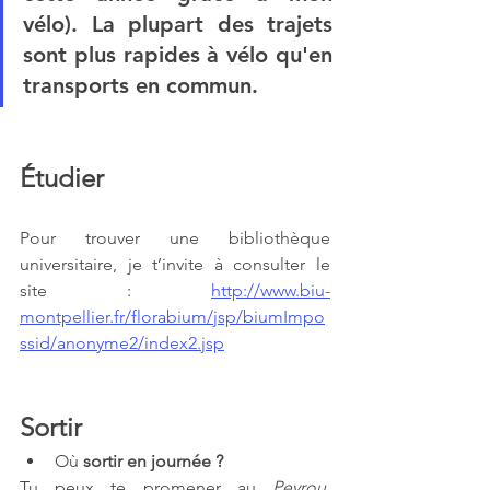
vélo). La plupart des trajets 
sont plus rapides à vélo qu'en 
transports en commun.
Étudier
Pour trouver une bibliothèque 
universitaire, je t’invite à consulter le 
site : 
http://www.biu-
montpellier.fr/florabium/jsp/biumImpo
ssid/anonyme2/index2.jsp
Sortir
Où
 sortir en journée ?
Tu peux te promener au 
Peyrou
, 