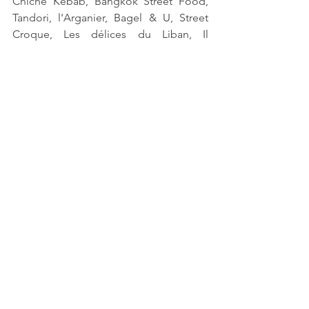
Chiche Kebab, Bangkok Street Food, 
Tandori, l'Arganier, Bagel & U, Street 
Croque, Les délices du Liban, Il 
Pizzaoilo, Burger n Co. Enfin, n’hésite 
pas à télécharger l’application Too 
good to go !
Coup de coeur de Lise
 : 
Gazette Café.
Où
 sortir le soir
 ? 
Dans les bars, tu as un large choix, 
surtout autour de la place Jean Jaurès, 
et pour danser privilégie l'
Antirouille
 ou 
le 
Rockstore
. Autrement, les principales 
boîtes de nuit sont situées en 
périphérie : le
 Heat
 ou le 
Milk (
prévois 
alors un Sam ou un Uber pour rentrer).