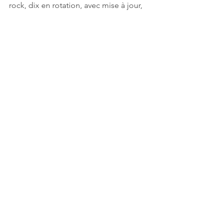
rock, dix en rotation, avec mise à jour, 
le lundi, le mercredi et le vendredi. 
Mais Paste c'est aussi la 
NoiseTrade 
Platform
, sur laquelle des milliers 
d'albums et de livres sont en 
téléchargement gratuit !
Sur Arte Concerts, écoutez l'émouvant 
concert des 
adieux à la scène de 
l’icône folk Joan Baez
à l'Olympia. 
Embarquez pour des tropiques 
métalleuses avec le 
"Delgres 
homemade mini concert"
, u
ne fanfare 
rock bricolo fabriquée à la maison !