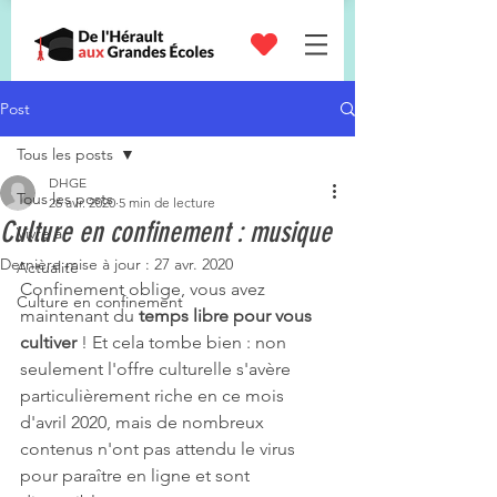
STAGES
SCIENTIFIQUES
Post
Tous les posts
DHGE
Tous les posts
26 avr. 2020
5 min de lecture
Culture en confinement : musique
Vivre à
Dernière mise à jour :
27 avr. 2020
Actualité
Confinement oblige, vous avez 
Culture en confinement
maintenant du 
temps libre pour vous 
cultiver 
! Et cela tombe bien : non 
seulement l'offre culturelle s'avère 
particulièrement riche en ce mois 
d'avril 2020, mais de nombreux 
contenus n'ont pas attendu le virus 
pour paraître en ligne et sont 